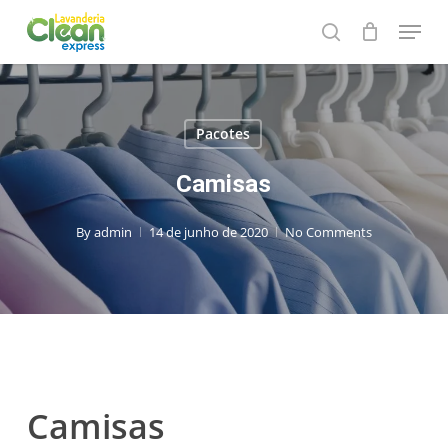
Skip
Menu
to
search
main
content
Pacotes
Camisas
By
admin
14 de junho de 2020
No Comments
Camisas