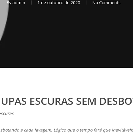
By
admin
1 de outubro de 2020
No Comments
UPAS ESCURAS SEM DESBO
escuras
esbotando a cada lavagem. Lógico que o tempo fará que inevitávelm