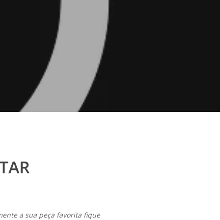
TAR
ente a sua peça favorita fique