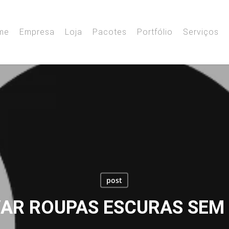
me
Empresa
Loja
Pacotes
Portfólio
Serviços
post
AR ROUPAS ESCURAS SEM