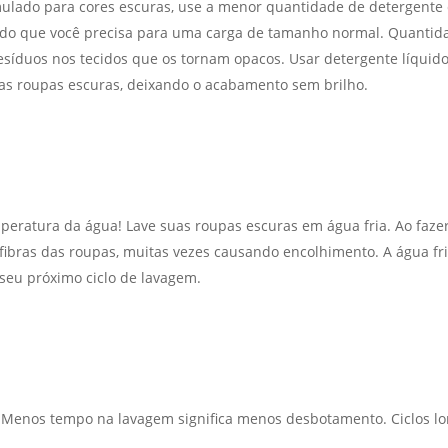
ulado para cores escuras, use a menor quantidade de detergente
udo que você precisa para uma carga de tamanho normal. Quantid
resíduos nos tecidos que os tornam opacos. Usar detergente líqui
as roupas escuras, deixando o acabamento sem brilho.
eratura da água! Lave suas roupas escuras em água fria. Ao fazer 
fibras das roupas, muitas vezes causando encolhimento. A água f
seu próximo ciclo de lavagem.
. Menos tempo na lavagem significa menos desbotamento. Ciclos lon