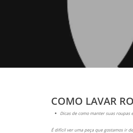
COMO LAVAR RO
Dicas de como manter suas roupas 
Hit enter to search or ESC to close
É difícil ver uma peça que gostamos ir d