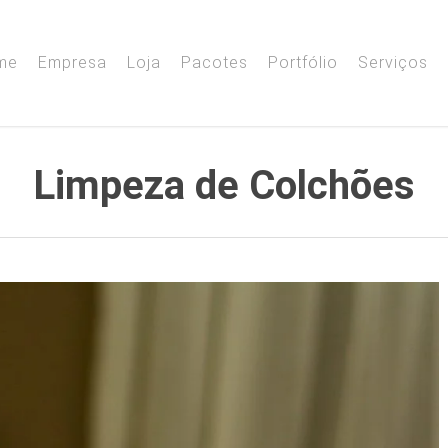
me
Empresa
Loja
Pacotes
Portfólio
Serviços
Limpeza de Colchões