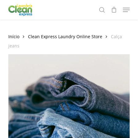
Skip
Menu
to
search
main
content
Início
Clean Express Laundry Online Store
Calça
jeans