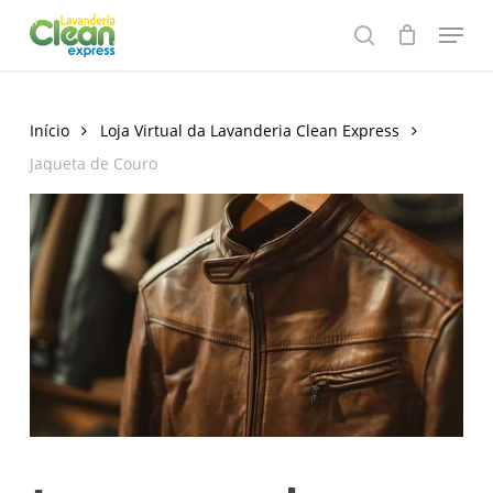
Skip
Menu
to
search
main
content
Início
Loja Virtual da Lavanderia Clean Express
Jaqueta de Couro