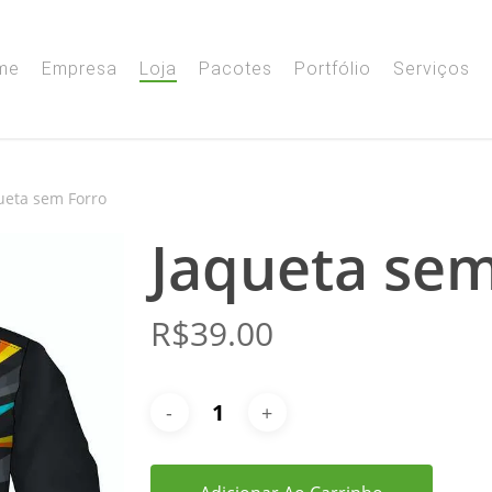
me
Empresa
Loja
Pacotes
Portfólio
Serviços
ueta sem Forro
Jaqueta sem
R$
39.00