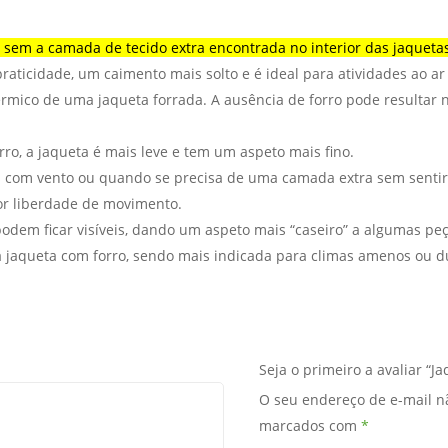
 sem a camada de tecido extra encontrada no interior das jaquetas
praticidade, um caimento mais solto e é ideal para atividades ao ar
rmico de uma jaqueta forrada. A ausência de forro pode resultar
o, a jaqueta é mais leve e tem um aspeto mais fino.
s com vento ou quando se precisa de uma camada extra sem sentir 
or liberdade de movimento.
podem ficar visíveis, dando um aspeto mais “caseiro” a algumas peç
aqueta com forro, sendo mais indicada para climas amenos ou dura
Seja o primeiro a avaliar “J
O seu endereço de e-mail n
marcados com
*