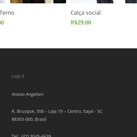
Adicionar Ao Carrinho
Adicionar Ao Carrinho
 Terno
Calça social
00
R$
29.00
Loja 2
Anexo Angeloni
R. Brusque, 358 – Loja 19 – Centro, Itajaí - SC
88303-000, Brasil
Tel
: (47) 3045-6639