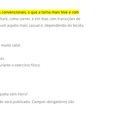
 convencionais, o que a torna mais leve e com
 livre, como correr, e em dias com transições de
 num aspeto mais casual e, dependendo do tecido,
muito calor.
as.
nte o exercício físico.
aqueta sem Forro”
ão será publicado.
Campos obrigatórios são