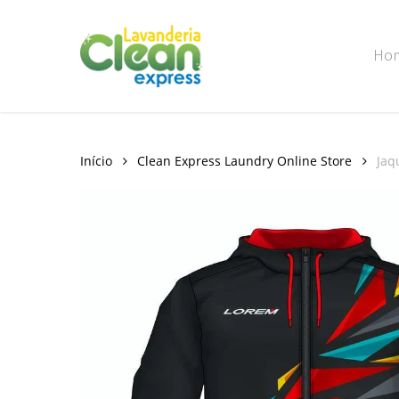
Skip
to
Ho
main
content
Início
Clean Express Laundry Online Store
Jaq