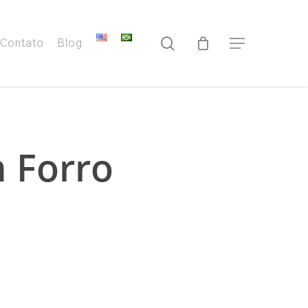
search
Contato
Blog
Menu
 Forro