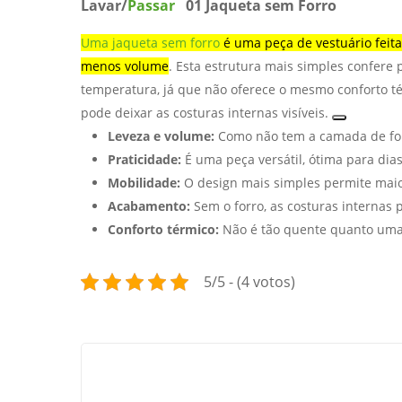
Lavar/
Passar
01 Jaqueta sem Forro
Uma jaqueta sem forro
é uma peça de vestuário feita
menos volume
. Esta estrutura mais simples confere 
temperatura, já que não oferece o mesmo conforto té
pode deixar as costuras internas visíveis.
Leveza e volume:
Como não tem a camada de forr
Praticidade:
É uma peça versátil, ótima para dia
Mobilidade:
O design mais simples permite mai
Acabamento:
Sem o forro, as costuras internas 
Conforto térmico:
Não é tão quente quanto uma j
5/5 - (4 votos)