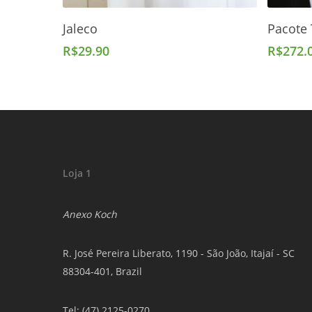
Adicionar Ao Carrinho
Jaleco
Pacote
R$
29.90
R$
272.
Loja 1
Anexo Koch
R. José Pereira Liberato, 1190 - São João, Itajaí - SC
88304-401, Brazil
Tel: (47) 2125-0270