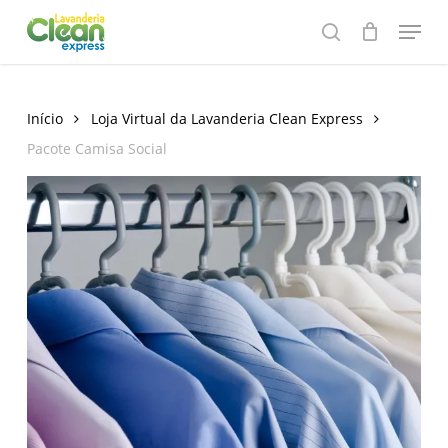
Skip
Menu
to
search
main
content
Início
Loja Virtual da Lavanderia Clean Express
Pacote Camisa Social