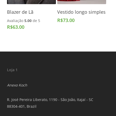
Adicionar Ao Carrinho
Adicionar Ao Carrinho
Blazer de Lã
Vestido longo simples
R$
73.00
Avaliação
5.00
de 5
R$
63.00
Loja 1
Anexo Koch
R. José Pereira Liberato, 1190 - São João, Itajaí - SC
88304-401, Brazil