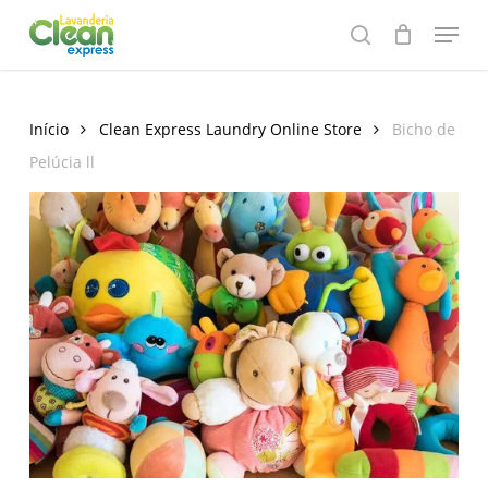
Skip
Menu
to
search
main
content
Início
Clean Express Laundry Online Store
Bicho de
Pelúcia ll