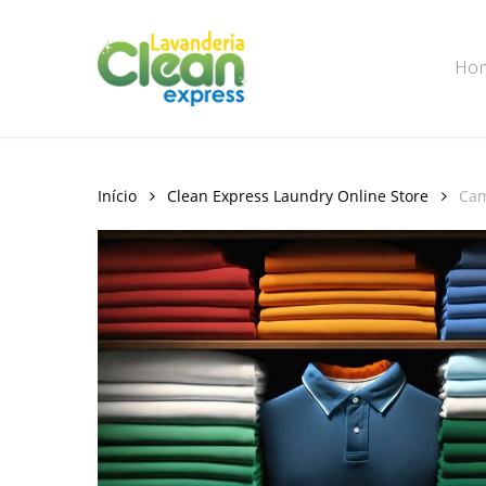
Skip
to
Ho
main
content
Início
Clean Express Laundry Online Store
Cam