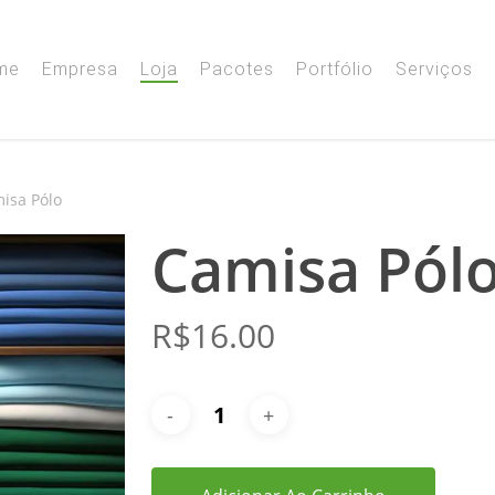
me
Empresa
Loja
Pacotes
Portfólio
Serviços
isa Pólo
Camisa Pól
R$
16.00