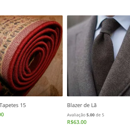
Adicionar Ao Carrinho
Adicionar Ao Carrinho
Tapetes 15
Blazer de Lã
00
Avaliação
5.00
de 5
R$
63.00