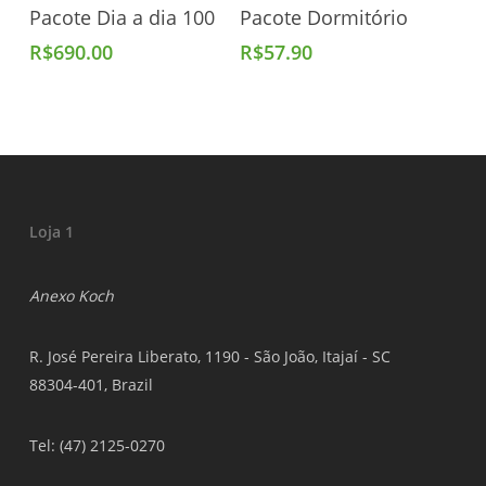
Adicionar Ao Carrinho
Adicionar Ao Carrinho
Pacote Dia a dia 100
Pacote Dormitório
R$
690.00
R$
57.90
Loja 1
Anexo Koch
R. José Pereira Liberato, 1190 - São João, Itajaí - SC
88304-401, Brazil
Tel: (47) 2125-0270