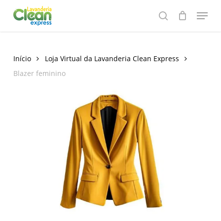
Skip
Menu
to
search
main
content
Início
Loja Virtual da Lavanderia Clean Express
Blazer feminino