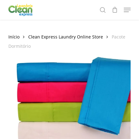
Skip
Menu
to
search
main
content
Início
Clean Express Laundry Online Store
Pacote
Dormitório