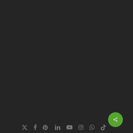
x-
facebook
pinterest
linkedin
youtube
instagram
whatsapp
tiktok