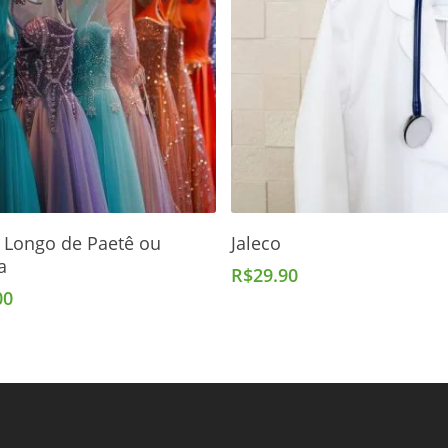
Adicionar Ao Carrinho
Adicionar Ao Carrinho
 Longo de Paetê ou
Jaleco
a
R$
29.90
00