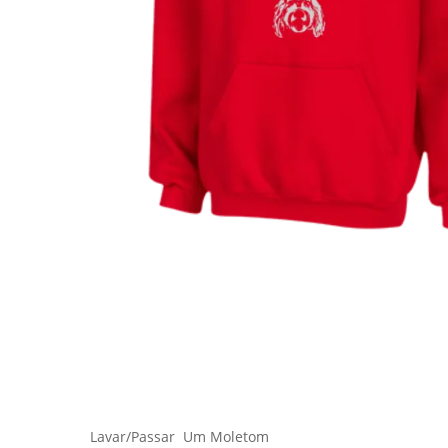
Hit enter to search or ESC to close
Lavar/Passar Um Moletom