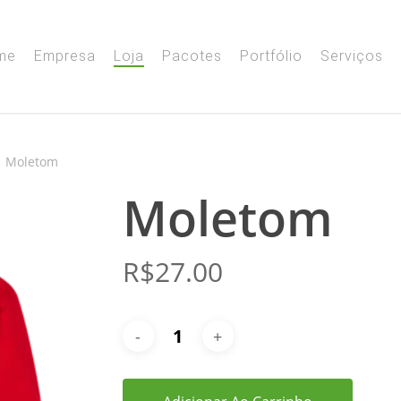
me
Empresa
Loja
Pacotes
Portfólio
Serviços
Moletom
Moletom
R$
27.00