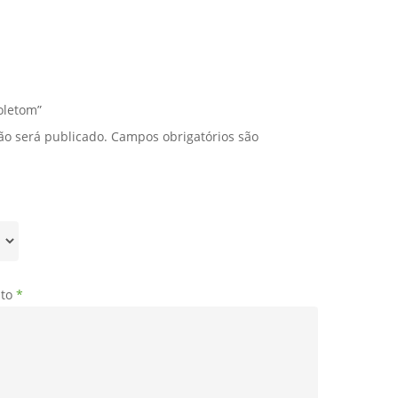
oletom”
ão será publicado.
Campos obrigatórios são
uto
*