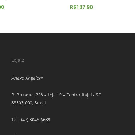
00
R$
187.90
Loja 2
Anexo Angeloni
R. Brusque, 358 – Loja 19 – Centro, Itajaí - SC
88303-000, Brasil
Tel
: (47) 3045-6639