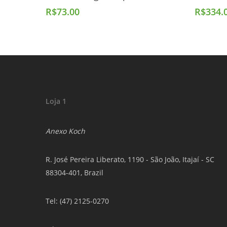
R$
73.00
R$
334.
Loja 1
Anexo Koch
R. José Pereira Liberato, 1190 - São João, Itajaí - SC
88304-401, Brazil
Tel: (47) 2125-0270