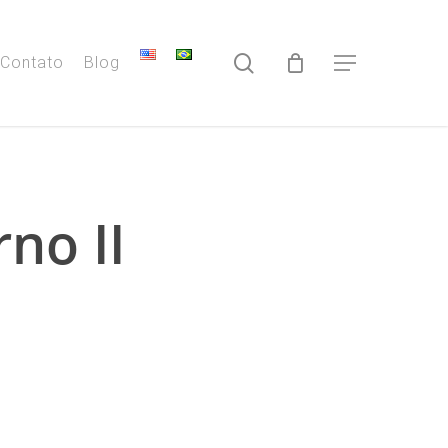
search
Contato
Blog
Menu
no II