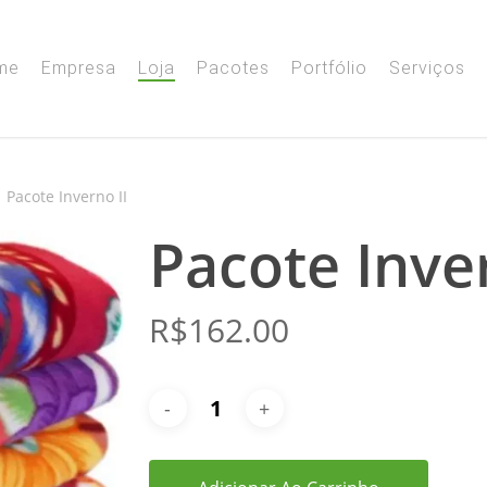
me
Empresa
Loja
Pacotes
Portfólio
Serviços
Pacote Inverno II
Pacote Inver
R$
162.00