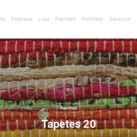
me
Empresa
Loja
Pacotes
Portfólio
Serviços
Pacotes
Tapetes 20