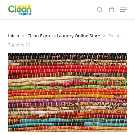
Skip
Menu
to
search
main
content
Início
Clean Express Laundry Online Store
Pacote
Tapetes 20